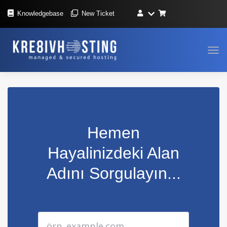
Knowledgebase
New Ticket
Gez
deği
Hemen
Hayalinizdeki Alan
Adını Sorgulayın...