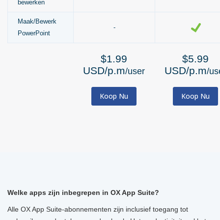
bewerken
Maak/Bewerk
-
PowerPoint
$1.99
$5.99
USD/p.m
USD/p.m
/user
/us
Koop Nu
Koop Nu
Welke apps zijn inbegrepen in OX App Suite?
Alle OX App Suite-abonnementen zijn inclusief toegang tot