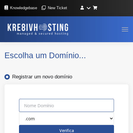
Knowledgebase
New Ticket
Alte
nav
Escolha um Domínio...
Registrar um novo domínio
Verifica